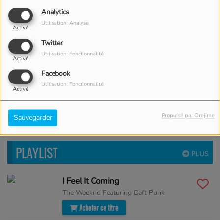
Analytics
Utilisation: Analyse
Activé
Twitter
Utilisation: Fonctionnalité
Activé
Facebook
Utilisation: Fonctionnalité
Activé
Replay 28/03 - Sun rhythm
Propulsé par Orejime
Sauvegarder
PLAYLIST
PLUS
I Feel It Coming
The Weeknd Featuring Daft Punk
Acheter ce titre