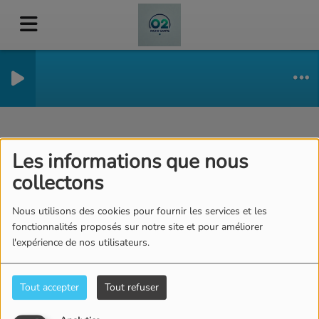
Artistes
RSS
Les informations que nous
collectons
Nous utilisons des cookies pour fournir les services et les
Tous
0-9
A
B
C
D
E
F
G
H
I
J
fonctionnalités proposés sur notre site et pour améliorer
l'expérience de nos utilisateurs.
K
L
M
N
O
P
Q
R
S
T
U
V
W
X
Y
Z
Tout accepter
Tout refuser
ADELE