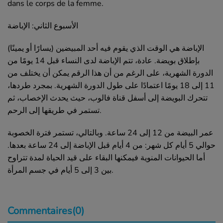
dans le corps de la femme.
الأسبوع الثاني: الإباضة
الإباضة هي الوقت الذي يقوم فيه أحد المبيضين (يسارًا أو يمينًا)
بإطلاق بويضة. عادة، تتم الإباضة لدى النساء قبل 14 يومًا من
الدورة الشهرية، على الرغم من أن هذا الرقم يمكن أن يختلف من
11 إلى 18 يومًا اعتمادًا على طول الدورة الشهرية. بمجرد طردها،
تتحرك البويضة إلى أسفل قناة فالوب، حيث يحدث الإخصاب، ثم
تستمر في طريقها إلى الرحم.
عمر البيضة
من
12 إلى 24 ساعة. وبالتالي، تستمر فترة الخصوبة
حوالي 5 أيام كل شهر: من 4 أيام قبل الإباضة إلى 24 ساعة بعدها.
أما
الحيوانات المنوية فيمكنها البقاء على قيد الحياة لمدة تتراوح
بين 3 إلى 5 أيام في جسم المرأة.
Commentaires(0)