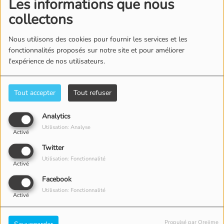
Les informations que nous
MALUMA - CUATRO
BEYONCÉ - HOLD UP
collectons
BABYS (OFFICIAL
VIDEO) FT. NORIEL,
Nous utilisons des cookies pour fournir les services et les
BRYANT MYERS, JUHN
fonctionnalités proposés sur notre site et pour améliorer
l'expérience de nos utilisateurs.
Tout accepter
Tout refuser
IL Y A 9 ANS
IL Y A 9 ANS
SHAKIRA - CHANTAJE
MAROON 5 - DON'T
(OFFICIAL VIDEO) FT.
WANNA KNOW
Analytics
MALUMA
Utilisation: Analyse
Activé
Twitter
Utilisation: Fonctionnalité
Activé
Facebook
Utilisation: Fonctionnalité
IL Y A 9 ANS
IL Y A 9 ANS
Activé
LITTLE MIX - SHOUT
MALUMA - SIN
OUT TO MY EX
CONTRATO (OFFICIAL
Propulsé par Orejime