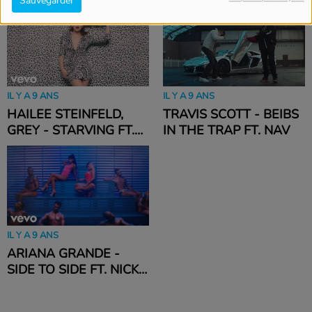
Sauvegarder
(OFFICIAL VIDEO)
VIDEO)
IL Y A 9 ANS
IL Y A 9 ANS
TRAVIS SCOTT - BEIBS
HAILEE STEINFELD,
IN THE TRAP FT. NAV
GREY - STARVING FT.
ZEDD
IL Y A 9 ANS
ARIANA GRANDE -
SIDE TO SIDE FT. NICKI
MINAJ